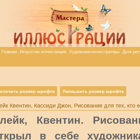
Главная
Искусство иллюстрации
Художники-иллюстраторы
Дети рис
еличить размер шрифта
Уменьшить размер шрифта
ейк Квентин, Кассиди Джон, Рисование для тех, кто 
лейк, Квентин. Рисова
ткрыл в себе художника