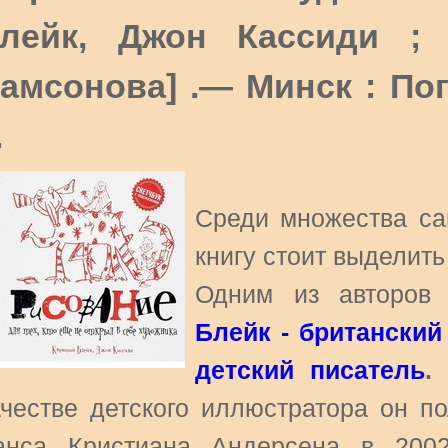
лейк, Джон Кассиди ; 
амсонова] .— Минск : Попу
.
Среди множества са
книгу стоит выделить
Одним из авторов 
Блейк - британский
детский писатель
.
З
ачестве детского иллюстратора он 
анса Кристиана Андерсена в 2002