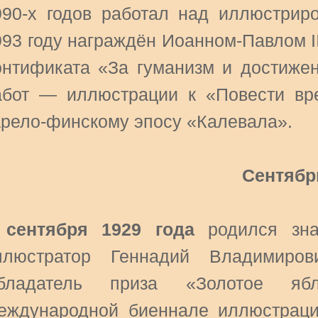
990-х годов работал над иллюстриро
993 году награждён Иоанном-Павлом I
онтификата «За гуманизм и достижен
абот — иллюстрации к «Повести вр
арело-финскому эпосу «Калевала».
Сентябр
 сентября 1929 года
родился знам
ллюстратор Геннадий Владимирови
бладатель приза «Золотое яб
еждународной биеннале иллюстраци