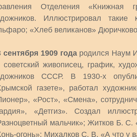
равления Отделения «Книжная г
удожников. Иллюстрировал такие 
льфаро; «Хлеб великанов» Дюричковой
3 сентября 1909 года
родился Наум И
 советский живописец, график, худо
удожников СССР. В 1930-х опубл
Крымской газете», работал художни
Пионер», «Рост», «Смена», сотрудни
вардия», «Детгиз». Создал иллюс
Разноцветный мальчик»; Житков Б. С. 
онь-огонь»; Михалков С. В. «А что у в