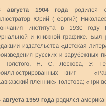
6 августа 1904 года
родился со
ллюстратор Юрий (Георгий) Николаев
кончания института в 1930 году
урнальной и книжной графике. Был 
едакции издательства «Детская литер
роизведения русских и зарубежных пи
. Толстого, Н. С. Лескова, У. Т
роиллюстрированных книг — «Рас
Кавказский пленник» Толстова; «Три в
5 августа 1959 года
родился американ