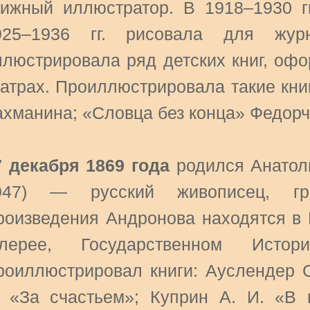
нижный иллюстратор. В 1918–1930 гг
925–1936 гг. рисовала для жур
ллюстрировала ряд детских книг, офо
еатрах. Проиллюстрировала такие кни
ахманина; «Словца без конца» Федорч
7 декабря 1869 года
родился Анатол
947) — русский живописец, граф
роизведения Андронова находятся в 
алерее, Государственном Исто
роиллюстрировал книги: Ауслендер С
. «За счастьем»; Куприн А. И. «В 