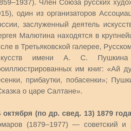
1859–1937). Член Союза русских худож
915), один из организаторов Ассоци
оссии, заслуженный деятель искусст
ергея Малютина находятся в крупней
исле в Третьяковской галерее, Русско
скусств имени А. С. Пушкина
роиллюстрированных им книг: «Ай ду-
есенки, прибаутки, побасенки»; Пуш
Сказка о царе Салтане».
4 октября (по др. свед. 13) 1879 год
омаров (1879–1977) — советский и р