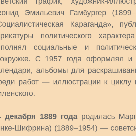
оветский график, художник-иллюст
еонид Эмильевич Гамбургер (1899–
Социалистическая Караганда», пуб
арикатуры политического характе
сполнял социальные и политичес
зокружке. С 1957 года оформлял и 
алендари, альбомы для раскрашиван
реди работ — иллюстрации к циклу к
иленского.
4 декабря 1889 года
родилась Марга
енке-Шифрина) (1889–1954) — советск