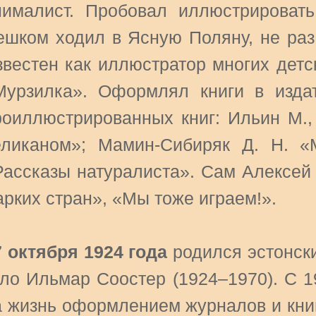
нималист. Пробовал иллюстрировать
ешком ходил в Ясную Поляну, не раз
звестен как иллюстратор многих детс
Мурзилка». Оформлял книги в изда
роиллюстрированных книг: Ильин М., 
еликаном»; Мамин-Сибиряк Д. Н. «
Рассказы натуралиста». Сам Алексей
арких стран», «Мы тоже играем!».
7 октября 1924 года
родился эстонск
ло Ильмар Соостер (1924–1970). С 1
а жизнь оформлением журналов и книг