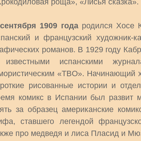
Крокодиловая роща», «Лисья сказка».
 сентября 1909 года
родился Хосе К
спанский и французский художник-ка
рафических романов. В 1929 году Каб
 известными испанскими журн
мористическим «TBO». Начинающий х
ороткие рисованные истории и отдел
ремя комикс в Испании был развит 
зять за образец американские комик
ифа, ставшего легендой французско
акже про медведя и лиса Пласид и Мю