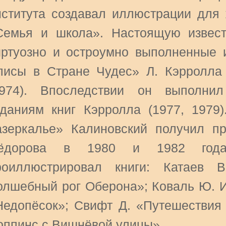
нститута создавал иллюстрации для 
Семья и школа». Настоящую извест
иртуозно и остроумно выполненные
лисы в Стране Чудес» Л. Кэрролла
1974). Впоследствии он выполни
зданиям книг Кэрролла (1977, 1979
азеркалье» Калиновский получил 
ёдорова в 1980 и 1982 года
роиллюстрировал книги: Катаев 
олшебный рог Оберона»; Коваль Ю. И
Недопёсок»; Свифт Д. «Путешествия 
оппинс с Вишнёвой улицы».