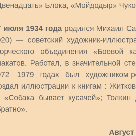
Двенадцать» Блока, «Мойдодыр» Чуков
7 июля 1934 года
родился Михаил Са
020) — советский художник-иллюстр
ворческого объединения «Боевой к
лакатов. Работал, в значительной сте
972—1979 годах был художником-р
оздал иллюстрации к книгам : Житков
. «Собака бывает кусачей»; Толкин 
братно».
Август