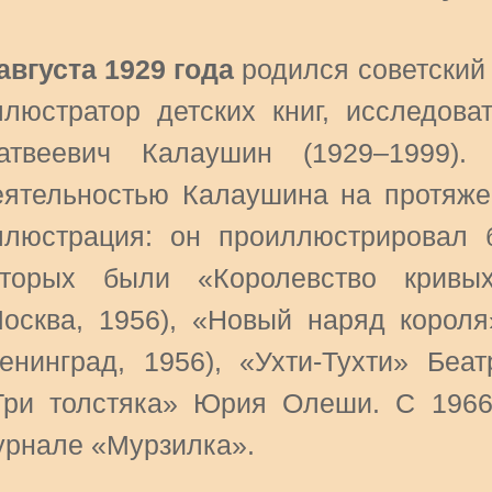
 августа 1929 года
родился советский 
ллюстратор детских книг, исследова
атвеевич Калаушин (1929–1999).
еятельностью Калаушина на протяже
ллюстрация: он проиллюстрировал б
оторых были «Королевство кривы
Москва, 1956), «Новый наряд корол
Ленинград, 1956), «Ухти-Тухти» Беат
Три толстяка» Юрия Олеши. С 1966
урнале «Мурзилка».