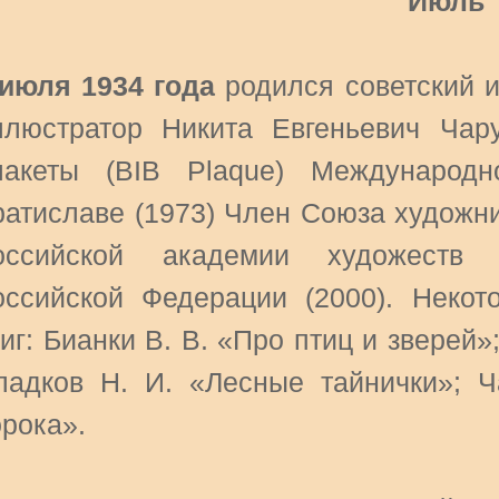
Июль
 июля 1934 года
родился советский и
ллюстратор Никита Евгеньевич Чар
лакеты (BIB Plaque) Международ
ратиславе (1973) Член Союза художн
оссийской академии художеств 
оссийской Федерации (2000). Неко
иг: Бианки В. В. «Про птиц и зверей»
ладков Н. И. «Лесные тайнички»; 
орока».