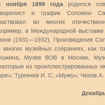
6 ноября 1899 года
родился сове
кварелист и график Соломон Сам
частвовал во многих отечествен
апример, в Международной выставке 
ионе (1931—1932). Произведения Со
о многих музейных собраниях, как т
ушкина, Музее ВОВ в Москве, Муз
екоторые из проиллюстрированных им 
оре»; Тургенев И. С. «Муму»; Чехов 
Декабр