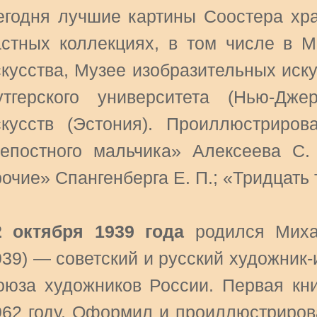
егодня лучшие картины Соостера хра
астных коллекциях, в том числе в М
скусства, Музее изобразительных иск
утгерского университета (Нью-Дж
скусств (Эстония). Проиллюстриров
репостного мальчика» Алексеева С.
очие» Спангенберга Е. П.; «Тридцать 
2 октября 1939 года
родился Миха
939) — советский и русский художник
оюза художников России. Первая кн
962 году. Оформил и проиллюстрирова