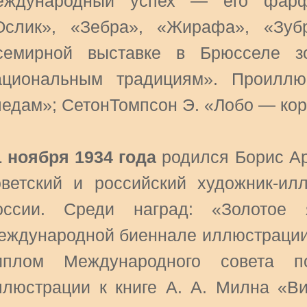
еждународный успех — его фарфо
Ослик», «Зебра», «Жирафа», «Зуб
семирной выставке в Брюсселе з
ациональным традициям». Проиллю
ледам»; СетонТомпсон Э. «Лобо — кор
1 ноября 1934 года
родился Борис Ар
оветский и российский художник-ил
оссии. Среди наград: «Золотое 
еждународной биеннале иллюстрации 
иплом Международного совета п
ллюстрации к книге А. А. Милна «Вин