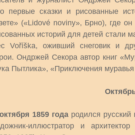
го первые сказки и рисованные ис
зете» («Lidové noviny», Брно), где 
исованных историй для детей стали ма
ёс Voříška, оживший снеговик и д
ерои. Ондржей Секора автор книг «Му
ука Пытлика», «Приключения муравья
Октябр
 октября 1859 года
родился русский и
удожник-иллюстратор и архитекто