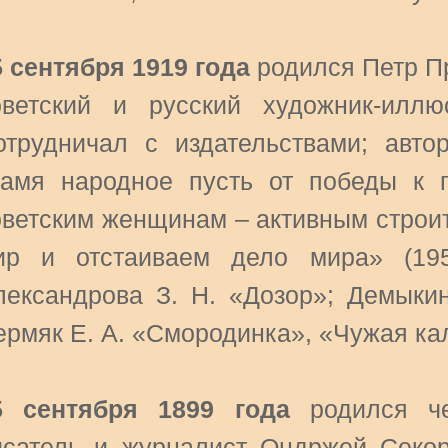
5 сентября 1919 года
родился Петр П
оветский и русский художник-иллю
отрудничал с издательствами; автор
намя народное пусть от победы к п
оветским женщинам – активным строи
ир и отстаиваем дело мира» (195
лександрова З. Н. «Дозор»; Демыкин
ермяк Е. А. «Смородинка», «Чужая ка
5 сентября 1899 года
родился че
исатель и журналист Ондржей Секора