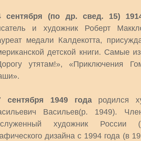
4 сентября (по др. свед. 15) 191
исатель и художник Роберт Маккло
ауреат медали Калдекотта, присуж
мериканской детской книги. Самые и
Дорогу утятам!», «Приключения Г
аши».
7 сентября 1949 года
родился ху
асильевич Васильев(р. 1949). Чл
аслуженный художник России (
афического дизайна с 1994 года (в 19