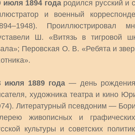
0 июля 1894 года
родился русский и с
ллюстратор и военный корреспонд
1894–1948). Проиллюстрировал м
уставели Ш. «Витязь в тигровой ш
зала»; Перовская О. В. «Ребята и зве
хотника».
3 июля 1889 года
— день рождения 
исателя, художника театра и кино Юр
974). Литературный псевдоним — Бор
алерею живописных и графических
усской культуры и советских полити