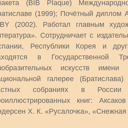
лакета (BIB Plaque) Международ
ратиславе (1999); Почётный диплом 
BBY (2002). Работал главным худо
итература». Сотрудничает с издател
спании, Республики Корея и друг
аходятся в Государственной Тре
зобразительных искусств имени
ациональной галерее (Братислава)
астных собраниях в Росси
роиллюстрированных книг: Аксаков
ндерсен Х. К. «Русалочка», «Снежная