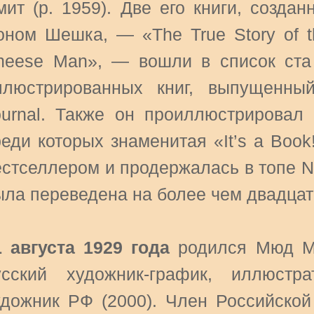
мит (р. 1959). Две его книги, созда
оном Шешка, — «The True Story of the
heese Man», — вошли в список ста
ллюстрированных книг, выпущенный
ournal. Также он проиллюстрировал 
еди которых знаменитая «It’s a Book!
естселлером и продержалась в топе N
ыла переведена на более чем двадцать
1 августа 1929 года
родился Мюд Ма
усский художник-график, иллюстр
удожник РФ (2000). Член Российской