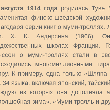
 августа 1914 года
родилась Туве 
наменитая финско-шведской художни
лагодаря серии книг о муми-троллях.
м. Х. К. Андерсена (1966). Он
удожественных школах Франции, Г
нссон о муми-троллях стали в св
асходились многомиллионными тир
иру. К примеру, одна только «Шляпа
 34 языка, включая японский, тайский
аждую из которых она дополняла 
Волшебная зима», «Муми-тролль и дру