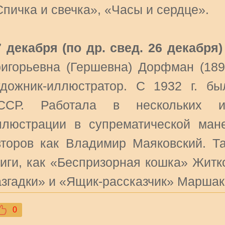
Спичка и свечка», «Часы и сердце».
7 декабря (по др. свед. 26 декабря)
ригорьевна (Гершевна) Дорфман (189
удожник-иллюстратор. С 1932 г. б
ССР. Работала в нескольких из
ллюстрации в супрематической ман
второв как Владимир Маяковский. Т
ниги, как «Беспризорная кошка» Житк
азгадки» и «Ящик-рассказчик» Маршак
0