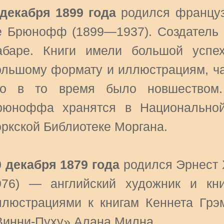
 декабря 1899 года
родился француз
е Брюнофф (1899—1937). Создатель с
абаре. Книги имели большой успе
ольшому формату и иллюстрациям, ча
то в то время было новшеством
рюноффа хранятся в Национальной
оркской Библиотеке Моргана.
0 декабря 1879 года
родился Эрнест 
976) — английский художник и кн
ллюстрациями к книгам Кеннета Грэ
Винни-Пуху» Алана Милна.