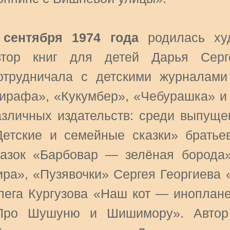
 сентября 1974 года
родилась худ
втор книг для детей Дарья Серге
отрудничала с детскими журналами
ирафа», «Кукумбер», «Чебурашка» и 
азличных издательств: среди выпуще
Детские и семейные сказки» братье
казок «Барбовар — зелёная борода»
ира», «Пузявочки» Сергея Георгиева 
лега Кургузова «Наш кот — иноплане
Про Шушуню и Шишимору». Автор 