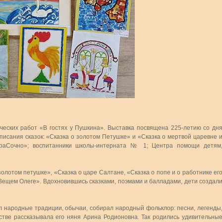
ческих работ «В гостях у Пушкина». Выставка посвящена 225-летию со дн
писания сказок: «Сказка о золотом Петушке» и «Сказка о мертвой царевне 
КраСочно»; воспитанники школы-интерната № 1; Центра помощи детям
олотом петушке», «Сказка о царе Салтане, «Сказка о попе и о работнике ег
 Вещем Олеге». Вдохновившись сказками, поэмами и балладами, дети создал
ал народные традиции, обычаи, собирал народный фольклор: песни, легенды
тстве рассказывала его няня Арина Родионовна. Так родились удивительны