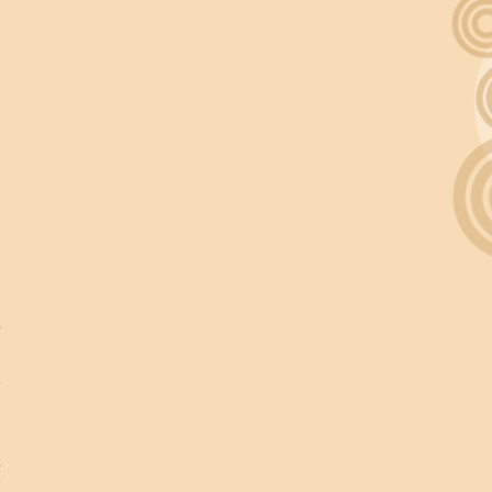
я
и
,
о
и
,
е