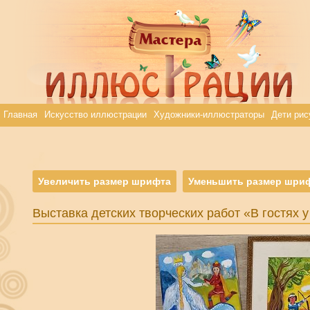
Главная
Искусство иллюстрации
Художники-иллюстраторы
Дети рис
Увеличить размер шрифта
Уменьшить размер шри
Выставка детских творческих работ «В гостях 