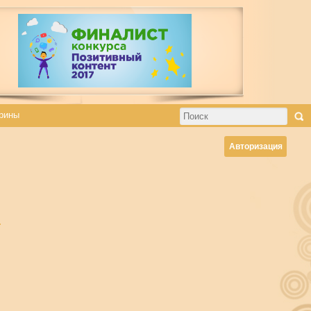
рины
Авторизация