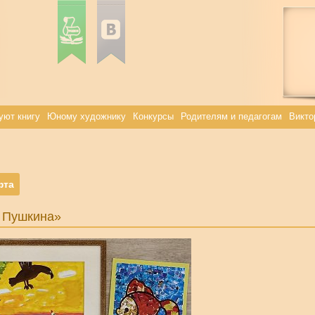
уют книгу
Юному художнику
Конкурсы
Родителям и педагогам
Викто
фта
у Пушкина»