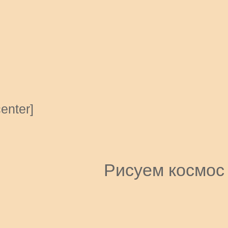
center]
Рисуем космо