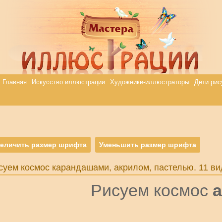
Главная
Искусство иллюстрации
Художники-иллюстраторы
Дети рис
еличить размер шрифта
Уменьшить размер шрифта
суем космос карандашами, акрилом, пастелью. 11 ви
Рисуем космос