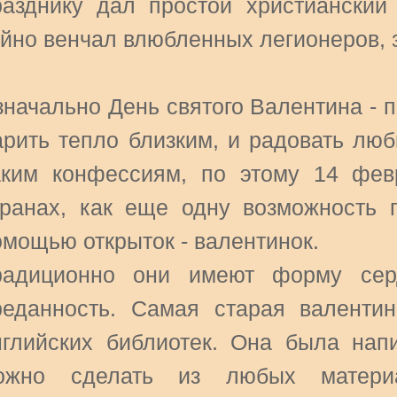
разднику дал простой христианский
айно венчал влюбленных легионеров, з
значально День святого Валентина - п
арить тепло близким, и радовать лю
аким конфессиям, по этому 14 фев
транах, как еще одну возможность п
омощью открыток - валентинок.
радиционно они имеют форму сер
реданность. Самая старая валенти
нглийских библиотек. Она была напи
ожно сделать из любых матери