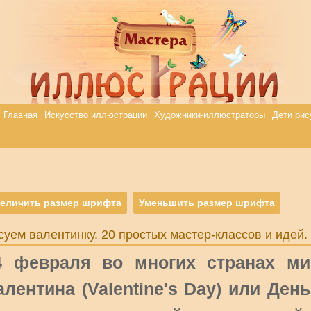
Главная
Искусство иллюстрации
Художники-иллюстраторы
Дети рис
еличить размер шрифта
Уменьшить размер шрифта
суем валентинку. 20 простых мастер-классов и идей.
4 февраля во многих странах ми
алентина (Valentine's Day) или Ден