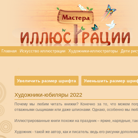
Главная
Искусство иллюстрации
Художники-иллюстраторы
Дети рис
Увеличить размер шрифта
Уменьшить размер шри
Художники-юбиляры 2022
Почему мы любим читать книжки? Конечно за то, что можем погр
отважными сыщиками или даже шпионами. Однако, особенно мы любим 
Иллюстрированные книги похожи на праздник – яркие, нарядные, так 
Художник - такой же автор, как и писатель: ведь его рисунки дополня