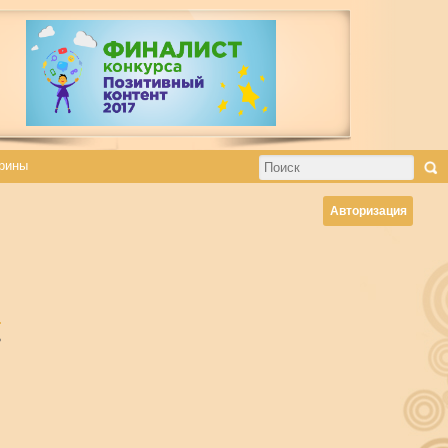
рины
Авторизация
ь