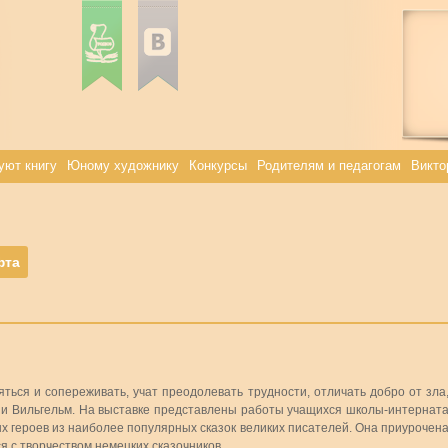
уют книгу
Юному художнику
Конкурсы
Родителям и педагогам
Викто
фта
ться и сопереживать, учат преодолевать трудности, отличать добро от зла
б и Вильгельм. На выставке представлены работы учащихся школы-интернат
 героев из наиболее популярных сказок великих писателей. Она приурочен
я с творчеством немецких сказочников.