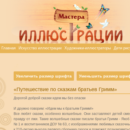
Главная
Искусство иллюстрации
Художники-иллюстраторы
Дети рис
Увеличить размер шрифта
Уменьшить размер шри
«Путешествие по сказкам братьев Гримм»
Дорогой доброй сказки идем мы без опаски
И дружно говорим: «Идем мы к братьям Гримм!»
Все любят сказки, особенно волшебные. Они заставляют детей смея
правду от лжи. Такие волшебные сказки писали братья Гримм - Яко
№ 1 и воспитанников ДОУ № 63, с изображениями любимых сказочных
к 210-летию выхода первого сборника сказок и поможет познакомитьс