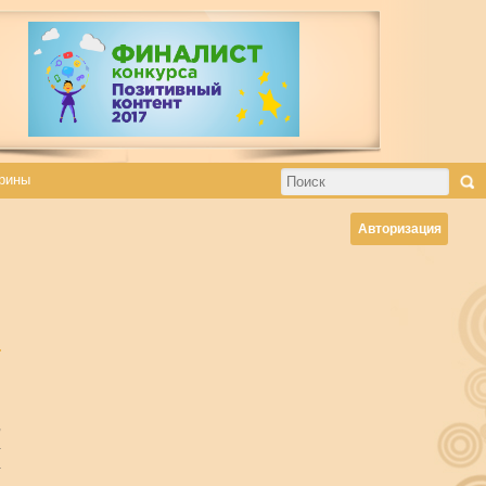
рины
Авторизация
,
а
а