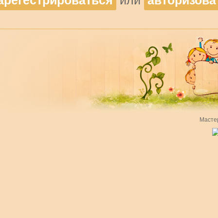
арегестрироваться
или
авторизова
Масте