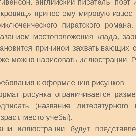
тивенсон, английский писатель, поэт 
окровищ» принес ему мировую извест
риключенческого пиратского романа.
казанием местоположения клада, зар
тановится причиной захватывающих с
оже можно нарисовать иллюстрации. Р
ребования к оформлению рисунков
ормат рисунка ограничивается разме
одписать (название литературного
зраст, место учебы).
аши иллюстрации будут представле