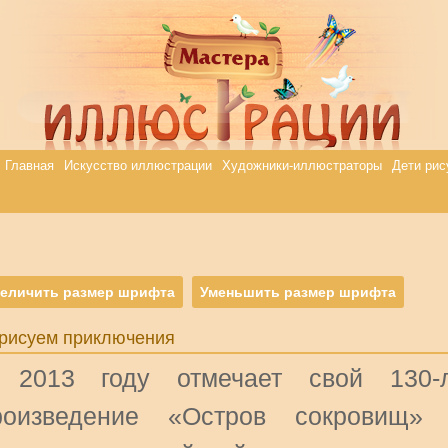
Главная
Искусство иллюстрации
Художники-иллюстраторы
Дети рис
еличить размер шрифта
Уменьшить размер шрифта
рисуем приключения
 2013 году отмечает свой 130-л
роизведение «Остров сокровищ» 