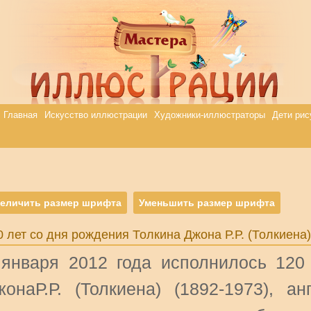
Главная
Искусство иллюстрации
Художники-иллюстраторы
Дети рис
еличить размер шрифта
Уменьшить размер шрифта
0 лет со дня рождения Толкина Джона Р.Р. (Толкиена)
 января 2012 года исполнилось 120
жонаР.Р. (Толкиена) (1892-1973), ан