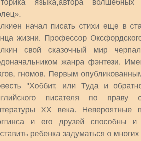
сторика языка,автора волшебных 
олец».
олкиен начал писать стихи еще в ст
онца жизни. Профессор Оксфордского
олкин свой сказочный мир черпа
одоначальником жанра фэнтези. Име
агов, гномов. Первым опубликованны
овесть "Хоббит, или Туда и обратно
нглийского писателя по праву с
итературы XX века. Невероятные 
эггинса и его друзей способны и 
аставить ребенка задуматься о многи