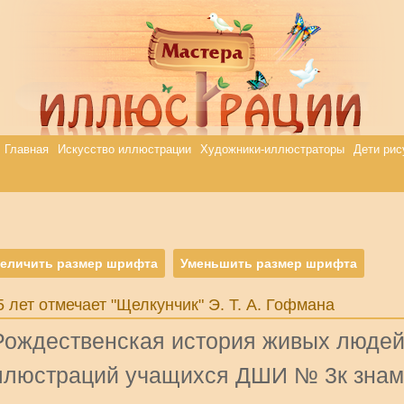
Главная
Искусство иллюстрации
Художники-иллюстраторы
Дети рис
еличить размер шрифта
Уменьшить размер шрифта
5 лет отмечает "Щелкунчик" Э. Т. А. Гофмана
Рождественская история живых людей
ллюстраций учащихся ДШИ № 3к знаме