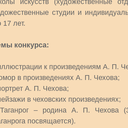
колы искусств (художественные от
удожественные студии и индивидуаль
 17 лет.
емы конкурса:
 иллюстрации к произведениям А. П. Ч
юмор в произведениях А. П. Чехова;
портрет А. П. Чехова;
пейзажи в чеховских произведениях;
 Таганрог – родина А. П. Чехова (
аганрога посвящается).