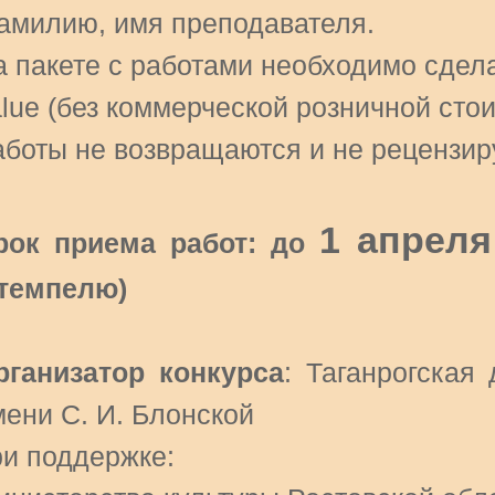
амилию, имя преподавателя.
а пакете с работами необходимо сдела
lue (без коммерческой розничной стои
аботы не возвращаются и не рецензир
1 апреля
рок приема работ: до
темпелю)
рганизатор конкурса
: Таганрогская
мени С. И. Блонской
ри поддержке: