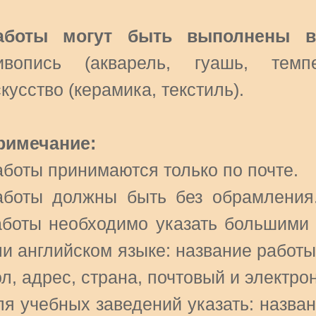
аботы могут быть выполнены в
ивопись (акварель, гуашь, темпе
кусство (керамика, текстиль).
римечание:
аботы принимаются только по почте.
аботы должны быть без обрамления
аботы необходимо указать большими 
и английском языке: название работы
л, адрес, страна, почтовый и электро
ля учебных заведений указать: назван