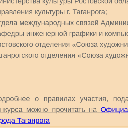
инистерства культуры Ростовской обл
равления культуры г. Таганрога;
тдела международных связей Админист
афедры инженерной графики и компь
остовского отделения «Союза художник
аганрогского отделения «Союза худож
одробнее о правилах участия, под
онкурса можно прочитать на
Официа
рода Таганрога