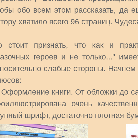
тобы обо всем этом рассказать, да 
тору хватило всего 96 страниц. Чудеса
о стоит признать, что как и прак
казочных героев и не только..." име
тносительно слабые стороны. Начнем
люсов:
. Оформление книги. От обложки до с
роиллюстрирована очень качественн
рупный шрифт, достаточно плотная бум