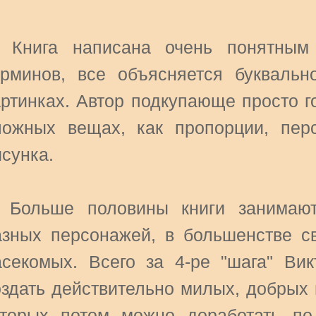
. Книга написана очень понятным
ерминов, все объясняется буквальн
артинках. Автор подкупающе просто г
ложных вещах, как пропорции, пер
исунка.
. Больше половины книги занимаю
азных персонажей, в большенстве св
асекомых. Всего за 4-ре "шага" Вик
оздать действительно милых, добрых 
оторых потом можно доработать по