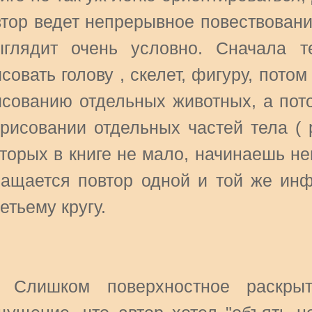
втор ведет непрерывное повествовани
ыглядит очень условно. Сначала т
совать голову , скелет, фигуру, пото
исованию отдельных животных, а пот
рисовании отдельных частей тела ( ру
торых в книге не мало, начинаешь нем
чащается повтор одной и той же инф
етьему кругу.
. Слишком поверхностное раскры