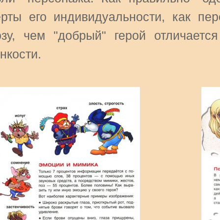
ерты его индивидуальности, как пер
озу, чем "добрый" герой отличается
нкости.