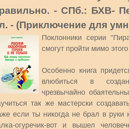
равильно. - СПб.: БХВ- Пет
л. - (Приключение для умн
Поклонники серии "Пир
смогут пройти мимо этого
Особенно книга придетс
влюбиться в созданн
чрезвычайно обаятельн
аучиться так же мастерски создават
аже если ты никогда не брал в руки 
алка-огуречик-вот и вышел человеч