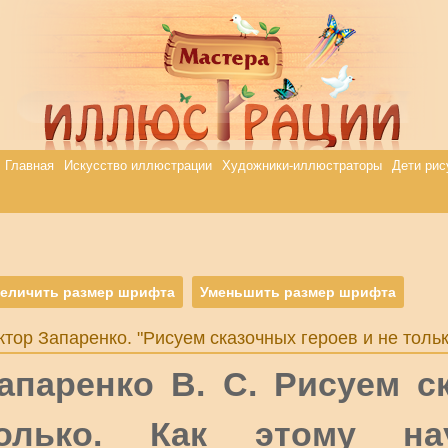
Главная
Искусство иллюстрации
Художники-иллюстраторы
Дети рис
еличить размер шрифта
Уменьшить размер шрифта
ктор Запаренко. "Рисуем сказочных героев и не только
апаренко В. С. Рисуем с
олько. Как этому на