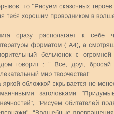
рывов, то "Рисуем сказочных героев 
ля тебя хорошим проводником в волш
нига сразу располагает к себе 
итературы форматом ( А4), а смотря
морительный бельчонок с огромной
идом говорит : " Все, друг, броса
влекательный мир творчества!"
а яркой обложкой скрывается не мене
аманчивыми заголовками "Придумыв
онечностей", "Рисуем обитателей под
ерсонажи", "Волшебные превращения" 