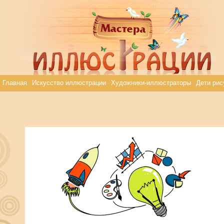
Главная
Искусство иллюстрации
Художники-иллюстраторы
Дети рис
Svetlana