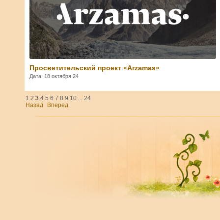
Просветительский проект «Arzamas»
Дата: 18 октября 24
1
2
3
4
5
6
7
8
9
10
...
24
Назад
Вперед