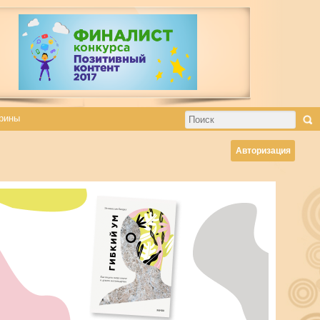
рины
Авторизация
Svetlana