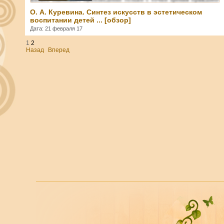
О. А. Куревина. Синтез искусств в эстетическом
воспитании детей ... [обзор]
Дата: 21 февраля 17
1
2
Назад
Вперед