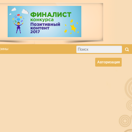
рины
Авторизация