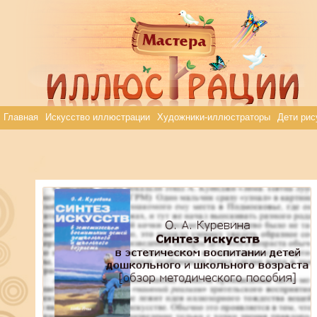
Главная
Искусство иллюстрации
Художники-иллюстраторы
Дети рис
Elena