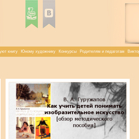
уют книгу
Юному художнику
Конкурсы
Родителям и педагогам
Викто
Elena