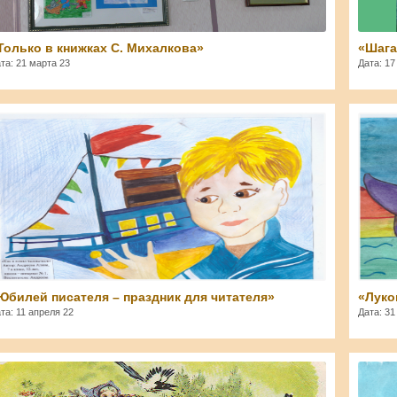
Только в книжках С. Михалкова»
«Шага
та: 21 марта 23
Дата: 17
Elena
Юбилей писателя – праздник для читателя»
«Луко
та: 11 апреля 22
Дата: 31
admin