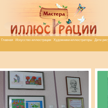
Главная
Искусство иллюстрации
Художники-иллюстраторы
Дети рис
admin