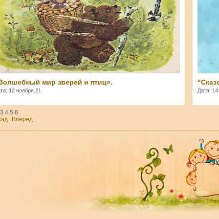
Волшебный мир зверей и птиц».
“Сказ
та: 12 ноября 21
Дата: 14
3
4
5
6
зад
Вперед