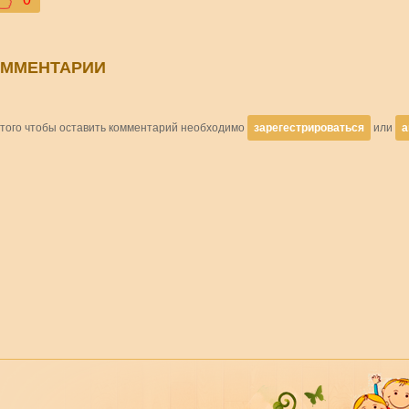
ОММЕНТАРИИ
 того чтобы оставить комментарий необходимо
зарегестрироваться
или
а