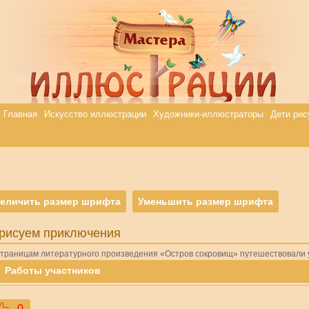
Главная
Искусство иллюстрации
Художники-иллюстраторы
Дети рис
еличить размер шрифта
Уменьшить размер шрифта
рисуем приключения
страницам литературного произведения «Остров сокровищ» путешествовали 
Работы участников
0