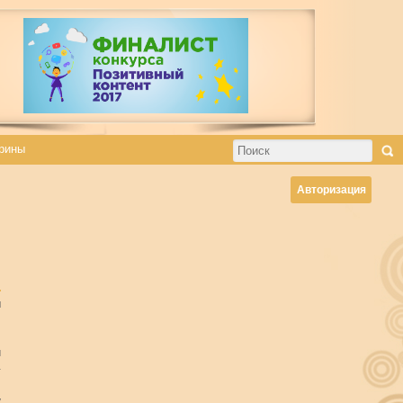
рины
Авторизация
и
ч
-
и
у