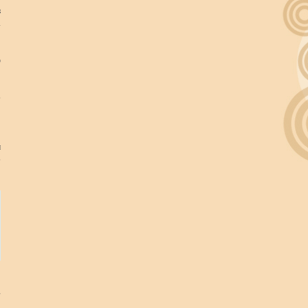
в
.
ю
о
м
о
а