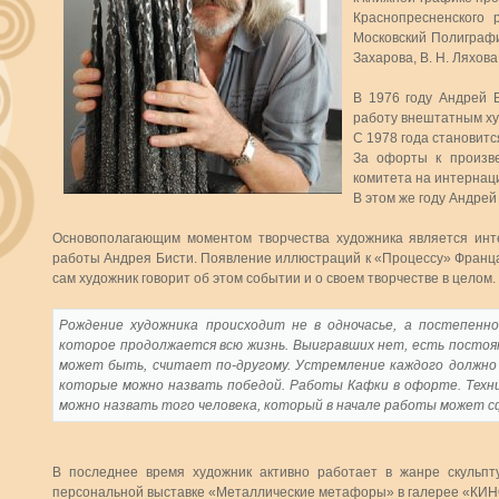
Краснопресненского 
Московский Полиграфич
Захарова, В. Н. Ляхова,
В 1976 году Андрей 
работу внештатным ху
С 1978 года становит
За офорты к произв
комитета на интернаци
В этом же году Андре
Основополагающим моментом творчества художника является инт
работы Андрея Бисти. Появление иллюстраций к «Процессу» Франца
сам художник говорит об этом событии и о своем творчестве в целом.
Рождение художника происходит не в одночасье, а постепенно
которое продолжается всю жизнь. Выигравших нет, есть постоян
может быть, считает по-другому. Устремление каждого должн
которые можно назвать победой. Работы Кафки в офорте. Техник
можно назвать того человека, который в начале работы может сф
В последнее время художник активно работает в жанре скульп
персональной выставке «Металлические метафоры» в галерее «КИНО