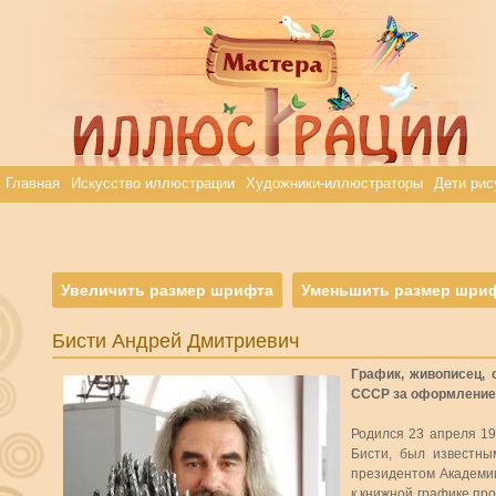
Главная
Искусство иллюстрации
Художники-иллюстраторы
Дети рис
Увеличить размер шрифта
Уменьшить размер шри
Бисти Андрей Дмитриевич
График, живописец, 
СССР за оформление 
Родился 23 апреля 19
Бисти, был известны
президентом Академии
к книжной графике про