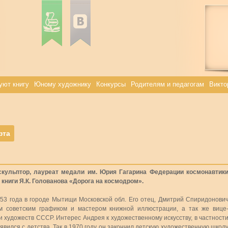
уют книгу
Юному художнику
Конкурсы
Родителям и педагогам
Викто
фта
скульптор, лауреат медали им. Юрия Гагарина Федерации космонавтик
книги Я.К. Голованова «Дорога на космодром».
53 года в городе Мытищи Московской обл. Его отец, Дмитрий Спиридонови
м советским графиком и мастером книжной иллюстрации, а так же вице
 художеств СССР. Интерес Андрея к художественному искусству, в частност
явился с детства. Так в 1970 году он закончил детскую художественную школ