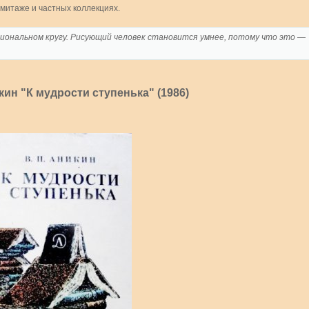
митаже и частных коллекциях.
иональном кругу. Рисующий человек становится умнее, потому что это —
ин "К мудрости ступенька" (1986)