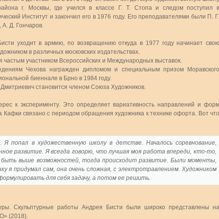
района г. Москвы, где учился в классе Г. Т. Стопа и следом поступил 
еский Институт и закончил его в 1976 году. Его преподавателями были П. Г
 А. Д. Гончаров.
Бисти уходит в армию, по возвращению откуда в 1977 году начинает сво
дожником в различных московских издательствах.
ся частым участником Всероссийских и Международных выставок.
едениям Чехова награжден дипломом и специальным призом Моравског
ональной биеннале в Брно в 1984 году.
й Дмитриевич становится членом Союза Художников.
ерес к эксперименту. Это определяет вариативность направлений и фор
 Кафки связано с периодом обращения художника к технике офорта. Вот чт
. Я попал в художественную школу в детстве. Началось соревнование,
ное развитие. Я всегда говорю, что лучшая моя работа впереди, кто-то,
о быть выше возможностей, тогда происходит развитие. Были моменты,
у я придумал сам, она очень сложная, с электротравлением. Художником
ормулировать для себя задачу, а потом ее решить.
туры. Скульптурные работы Андрея Бисти были широко представлены н
» (2018).