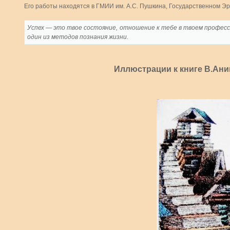
Его работы находятся в ГМИИ им. А.С. Пушкина, Государственном Эр
Успех — это твое состояние, отношение к тебе в твоем професс
один из методов познания жизни.
Иллюстрации к книге В.Аник