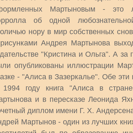
формленных Мартыновым - это л
эрролла об одной любознательно
роличью нору в мир собственных снов
 рисунками Андрея Мартынова выходи
дательстве "Кристина и Ольга". А за 
ыли опубликованы иллюстрации Март
азке - "Алиса в Зазеркалье". Обе эт
 1994 году книга "Алиса в стран
артынова и в пересказе Леонида Я
очетный диплом имени Г. Х. Андерсена
ндрей Мартынов - один из лучших кн