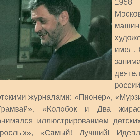
1958 
Моско
маши
худож
имел. 
зан
деят
росс
етскими журналами: «Пионер», «Мурзи
Трамвай», «Колобок и Два жирафа
анимался иллюстрированием детских 
зрослых», «Самый! Лучший! Идеал