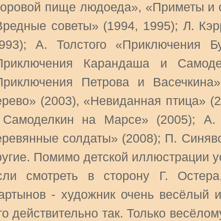
доровой пище людоеда», «Приметы и 
Вредные советы» (1994, 1995); Л. Кэ
1993); А. Толстого «Приключения Б
Приключения Карандаша и Самодел
Приключения Петрова и Васечкина»
ерево» (2003), «Невиданная птица» (
 Самоделкин на Марсе» (2005); А
еревянные солдаты» (2008); П. Синяв
ругие. Помимо детской иллюстрации 
сли смотреть в сторону Г. Остер
артынов - художник очень весёлый и
то действительно так. Только весёло