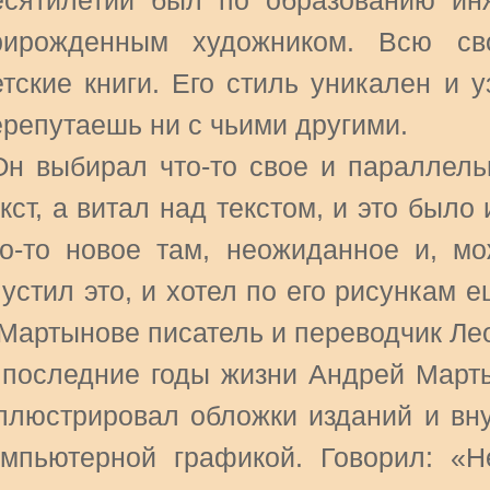
есятилетий был по образованию ин
рирожденным художником. Всю св
етские книги. Его стиль уникален и 
ерепутаешь ни с чьими другими.
Он выбирал что-то свое и параллельн
кст, а витал над текстом, и это было
то-то новое там, неожиданное и, мо
устил это, и хотел по его рисункам 
 Мартынове писатель и переводчик Ле
 последние годы жизни Андрей Марты
ллюстрировал обложки изданий и вну
омпьютерной графикой. Говорил: «