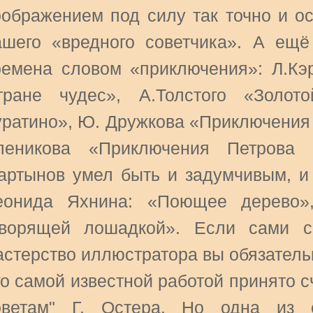
оображением под силу так точно и о
ашего «вредного советчика». А ещ
ремена словом «приключения»: Л.К
тране чудес», А.Толстого «Золот
уратино», Ю. Дружкова «Приключения
леникова «Приключения Петрова 
артынов умел быть и задумчивым, и 
еонида Яхнина: «Поющее дерево»,
оворящей лошадкой». Если сами с
астерство иллюстратора вы обязательн
го самой известной работой принято 
оветам" Г. Остера. Но одна из 