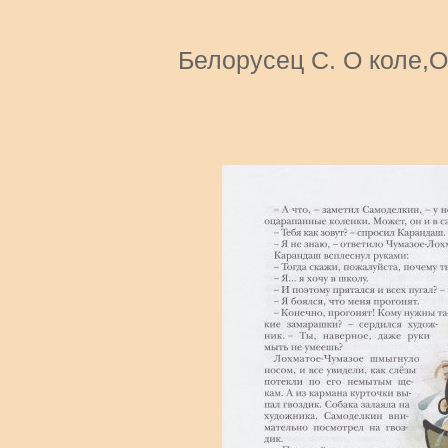
Белорусец С. О коле,О