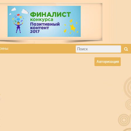
рины
Авторизация
х
й
е
т
.
а