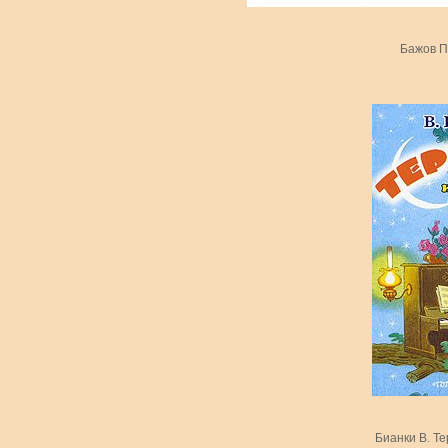
Бажов П
Бианки В. Те