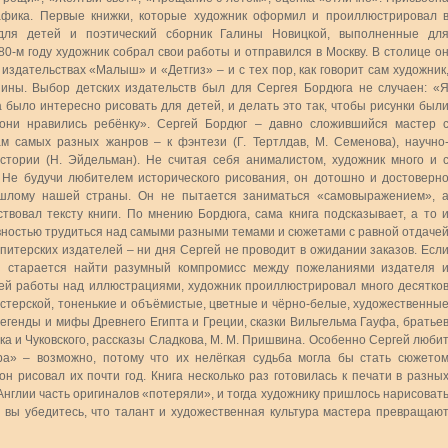
афика. Первые книжки, которые художник оформил и проиллюстрировал 
для детей и поэтический сборник Галины Новицкой, выполненные дл
80-м году художник собрал свои работы и отправился в Москву. В столице о
издательствах «Малыш» и «Детгиз» – и с тех пор, как говорит сам художник
пины. Выбор детских издательств был для Сергея Бордюга не случаен: «
а было интересно рисовать для детей, и делать это так, чтобы рисунки был
 они нравились ребёнку». Сергей Бордюг – давно сложившийся мастер 
м самых разных жанров – к фэнтези (Г. Тертлдав, М. Семенова), научно
истории (Н. Эйдельман). Не считая себя анималистом, художник много и 
. Не будучи любителем исторического рисования, он дотошно и достоверн
шлому нашей страны. Он не пытается заниматься «самовыражением», 
вовал тексту книги. По мнению Бордюга, сама книга подсказывает, а то 
овностью трудиться над самыми разными темами и сюжетами с равной отдаче
питерских издателей – ни дня Сергей не проводит в ожидании заказов. Есл
он старается найти разумный компромисс между пожеланиями издателя 
воей работы над иллюстрациями, художник проиллюстрировал много десятко
мастерской, тоненькие и объёмистые, цветные и чёрно-белые, художественны
легенды и мифы Древнего Египта и Греции, сказки Вильгельма Гауфа, братье
 и Чуковского, рассказы Сладкова, М. М. Пришвина. Особенно Сергей люби
ра» – возможно, потому что их нелёгкая судьба могла бы стать сюжето
н рисовал их почти год. Книга несколько раз готовилась к печати в разны
нглии часть оригиналов «потеряли», и тогда художнику пришлось нарисоват
и вы убедитесь, что талант и художественная культура мастера превращаю