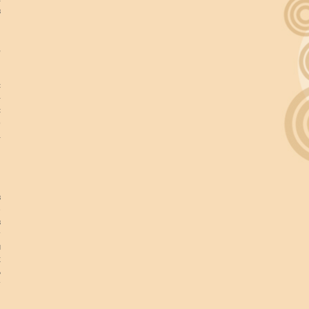
в
я
н
,
Я
и
с
-
с
о
а
и
й
и
и
в
е
в
т
м
х
ь
т