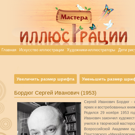
Главная
Искусство иллюстрации
Художники-иллюстраторы
Дети рис
Увеличить размер шрифта
Уменьшить размер шри
Бордюг Сергей Иванович (1953)
Сергей Иванович Бордюг - 
ярких и востребованных книж
Родился 29 ноября 1953 го
Иванович закончил художест
учился в творческой мастерс
Всероссийской Академии ху
Паустовского «Михайловские