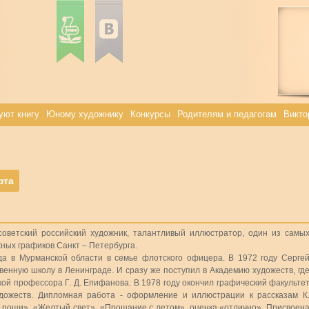
уют книгу
Юному художнику
Конкурсы
Родителям и педагогам
Викто
фта
советский российский художник, талантливый иллюстратор, один из самы
ных графиков Санкт – Петербурга.
да в Мурманской области в семье флотского офицера. В 1972 году Серге
венную школу в Ленинграде. И сразу же поступил в Академию художеств, гд
кой профессора Г. Д. Епифанова. В 1978 году окончил графический факульте
дожеств. Дипломная работа - оформление и иллюстрации к рассказам К
 рощи», «Желтый свет», «Прощание с летом», оценка «отлично». Присвоен