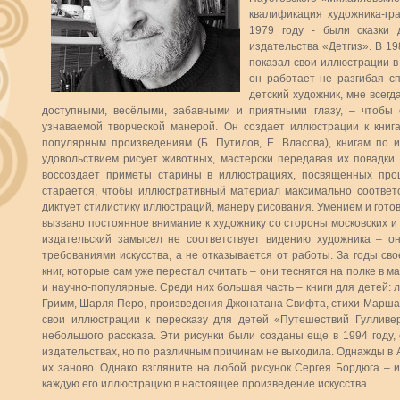
квалификация художника-гр
1979 году - были сказки 
издательства «Детгиз». В 19
показал свои иллюстрации в 
он работает не разгибая с
детский художник, мне всегд
доступными, весёлыми, забавными и приятными глазу, – чтобы
узнаваемой творческой манерой. Он создает иллюстрации к книга
популярным произведениям (Б. Путилов, Е. Власова), книгам по 
удовольствием рисует животных, мастерски передавая их повадки
воссоздает приметы старины в иллюстрациях, посвященных про
старается, чтобы иллюстративный материал максимально соответст
диктует стилистику иллюстраций, манеру рисования. Умением и гот
вызвано постоянное внимание к художнику со стороны московских и 
издательский замысел не соответствует видению художника – 
требованиями искусства, а не отказывается от работы. За годы с
книг, которые сам уже перестал считать – они теснятся на полке в 
и научно-популярные. Среди них большая часть – книги для детей: 
Гримм, Шарля Перо, произведения Джонатана Свифта, стихи Маршака
свои иллюстрации к пересказу для детей «Путешествий Гулливе
небольшого рассказа. Эти рисунки были созданы еще в 1994 году, о
издательствах, но по различным причинам не выходила. Однажды в А
их заново. Однако взгляните на любой рисунок Сергея Бордюга – 
каждую его иллюстрацию в настоящее произведение искусства.