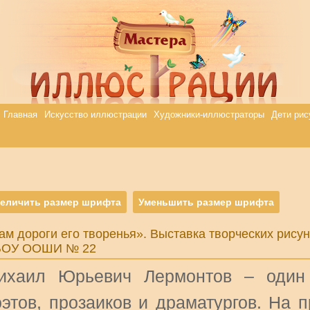
Главная
Искусство иллюстрации
Художники-иллюстраторы
Дети рис
еличить размер шрифта
Уменьшить размер шрифта
ам дороги его творенья». Выставка творческих рису
ОУ ООШИ № 22
ихаил Юрьевич Лермонтов – один 
оэтов, прозаиков и драматургов. На 