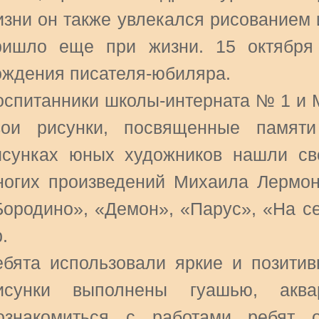
изни он также увлекался рисованием 
ришло еще при жизни. 15 октября
ождения писателя-юбиляра.
оспитанники школы-интерната № 1 
вои рисунки, посвященные памяти
исунках юных художников нашли св
ногих произведений Михаила Лермон
Бородино», «Демон», «Парус», «На с
.
ебята использовали яркие и позитив
исунки выполнены гуашью, аква
ознакомиться с работами ребят 